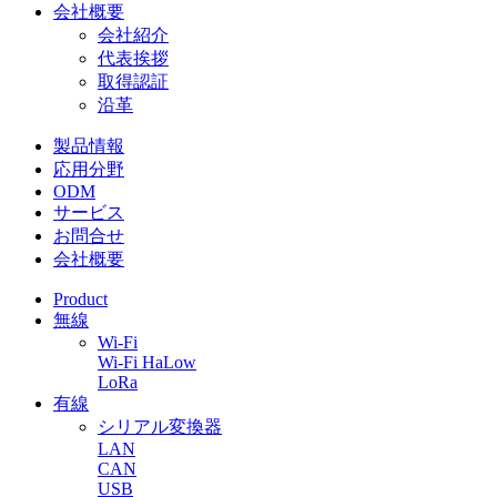
会社概要
会社紹介
代表挨拶
取得認証
沿革
製品情報
応用分野
ODM
サービス
お問合せ
会社概要
Product
無線
Wi-Fi
Wi-Fi HaLow
LoRa
有線
シリアル変換器
LAN
CAN
USB