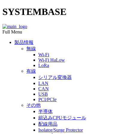
SYSTEMBASE
Full Menu
製品情報
無線
Wi-Fi
Wi-Fi HaLow
LoRa
有線
シリアル変換器
LAN
CAN
USB
PCI/PCIe
その他
半導体
組込みCPUモジュール
配線用品
Isolator/Surge Protector