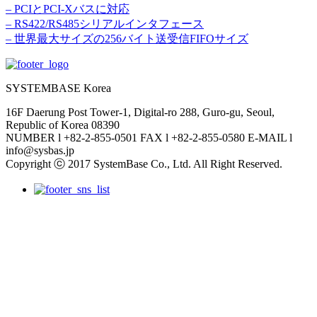
– PCIとPCI-Xバスに対応
– RS422/RS485シリアルインタフェース
– 世界最大サイズの256バイト送受信FIFOサイズ
SYSTEMBASE Korea
16F Daerung Post Tower-1, Digital-ro 288, Guro-gu, Seoul,
Republic of Korea 08390
NUMBER l +82-2-855-0501 FAX l +82-2-855-0580 E-MAIL l
info@sysbas.jp
Copyright ⓒ 2017 SystemBase Co., Ltd. All Right Reserved.